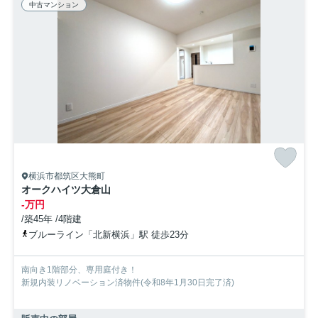
中古マンション
横浜市都筑区大熊町
オークハイツ大倉山
-万円
/築45年 /4階建
ブルーライン「北新横浜」駅 徒歩23分
南向き1階部分、専用庭付き！
新規内装リノベーション済物件(令和8年1月30日完了済)