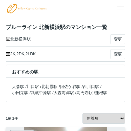
ブルーライン 北新横浜駅のマンション一覧
北新横浜駅
変更
2K,2DK,2LDK
変更
おすすめの駅
大森駅
/
川口駅
/
北朝霞駅
/
阿佐ケ谷駅
/
西川口駅
/
小田栄駅
/
武蔵中原駅
/
大森海岸駅
/
高円寺駅
/
蓮根駅
1
棟
2
件