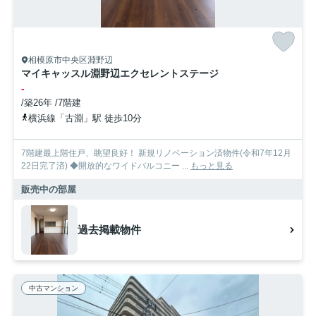
相模原市中央区淵野辺
マイキャッスル淵野辺エクセレントステージ
-
/築26年 /7階建
横浜線「古淵」駅 徒歩10分
7階建最上階住戸、眺望良好！ 新規リノベーション済物件(令和7年12月
22日完了済) ◆開放的なワイドバルコニー ...
もっと見る
販売中の部屋
過去掲載物件
中古マンション