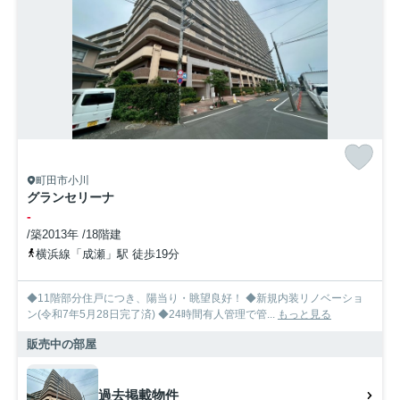
町田市小川
グランセリーナ
-
/築2013年 /18階建
横浜線「成瀬」駅 徒歩19分
◆11階部分住戸につき、陽当り・眺望良好！ ◆新規内装リノベーショ
ン(令和7年5月28日完了済) ◆24時間有人管理で管...
もっと見る
販売中の部屋
過去掲載物件