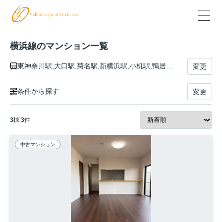
横浜線のマンション一覧
東神奈川駅,大口駅,菊名駅,新横浜駅,小机駅,鴨居駅,中山駅,十日市場駅,長津田駅,成瀬駅,町田駅,古淵駅,淵野辺駅,矢部駅,相模原駅,橋本駅,相原駅,八王子みなみ野駅,片倉駅,八王子駅
変更
条件から探す
変更
3
棟
3
件
中古マンション