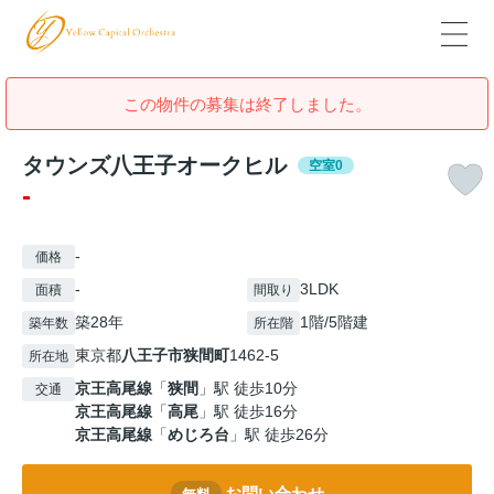
この物件の募集は終了しました。
タウンズ八王子オークヒル
空室0
-
-
価格
-
3LDK
面積
間取り
築28年
1階/5階建
築年数
所在階
東京都
八王子市
狭間町
1462-5
所在地
京王高尾線
「
狭間
」駅 徒歩10分
交通
京王高尾線
「
高尾
」駅 徒歩16分
京王高尾線
「
めじろ台
」駅 徒歩26分
お問い合わせ