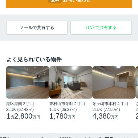
無料
メールで共有する
LINEで共有する
よく見られている物件
港区港南３丁目
東村山市栄町２丁目
茅ヶ崎市本村４丁目
2LDK (62.42㎡)
1LDK (36.27㎡)
3LDK (77.59㎡)
2
1
2,800
1,780
4,380
億
万円
万円
万円