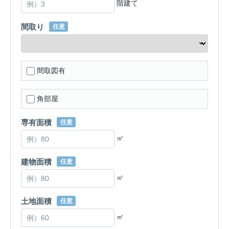
階建て
間取り
任意
間取図有
角部屋
専有面積
任意
㎡
建物面積
任意
㎡
土地面積
任意
㎡