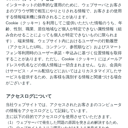
インターネットの効率的な運用のために、ウェブサーバとお客さ
まのブラウザ間で相互にやりとりされる情報で、お客さまの使用
する情報端末機に保存されることがあります。
Cookie（クッキー）を利用してご提供いただいた情報のうち、年
齢、性別、職業、居住地域など個人が特定できない属性情報（組
み合わせることによっても個人が特定できないものに限られま
す）、端末情報、ウェブサイト内におけるユーザーの行動履歴
（アクセスしたURL、コンテンツ、参照順など）およびスマート
フォン等利用時のユーザー承諾・申込みに基づく位置情報を取得
することがあります。ただし、Cookie（クッキー）にはメールア
ドレスや氏名などの個人情報は一切含まれません。なお、会員向
けサービス・メール配信などにおいてはよりカスタマイズしたサ
ービスを提供するため、お客様を識別する情報と関連づける場合
がございます。
アクセスログについて
当社ウェブサイトでは、アクセスされたお客さまのコンピュータ
の情報をアクセスログとして記録しています。
主に以下の目的でアクセスログを使用させていただきます。
（1） ウェブサーバで発生した問題の原因を突き止め解決するため。
（2） ウェブサイトをよりご満足いただけるよう改良するため。