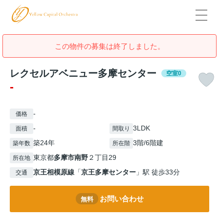
この物件の募集は終了しました。
レクセルアベニュー多摩センター
空室0
-
-
価格
-
3LDK
面積
間取り
築24年
3階/6階建
築年数
所在階
東京都
多摩市
南野
２丁目29
所在地
京王相模原線
「
京王多摩センター
」駅 徒歩33分
交通
お問い合わせ
無料