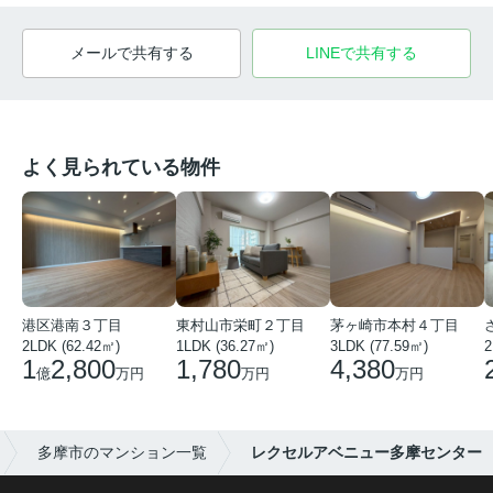
メールで共有する
LINEで共有する
よく見られている物件
港区港南３丁目
東村山市栄町２丁目
茅ヶ崎市本村４丁目
2LDK (62.42㎡)
1LDK (36.27㎡)
3LDK (77.59㎡)
2
1
2,800
1,780
4,380
億
万円
万円
万円
多摩市のマンション一覧
レクセルアベニュー多摩センター