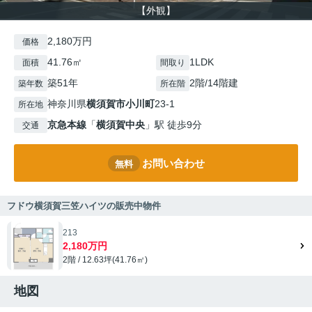
【外観】
2,180万円
価格
41.76㎡
1LDK
面積
間取り
築51年
2階/14階建
築年数
所在階
神奈川県
横須賀市
小川町
23-1
所在地
京急本線
「
横須賀中央
」駅 徒歩9分
交通
お問い合わせ
無料
フドウ横須賀三笠ハイツの販売中物件
213
2,180万円
2階 / 12.63坪(41.76㎡)
地図