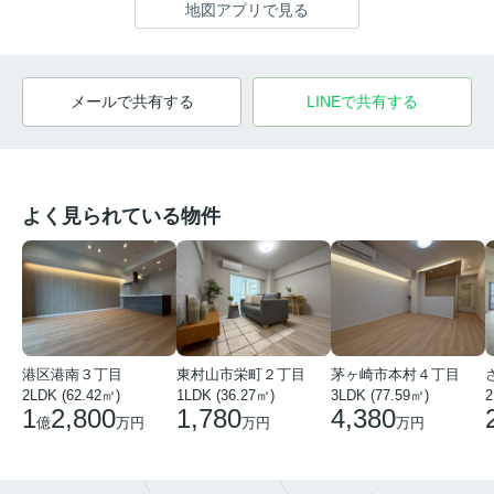
地図アプリで見る
メールで共有する
LINEで共有する
よく見られている物件
港区港南３丁目
東村山市栄町２丁目
茅ヶ崎市本村４丁目
2LDK (62.42㎡)
1LDK (36.27㎡)
3LDK (77.59㎡)
2
1
2,800
1,780
4,380
億
万円
万円
万円