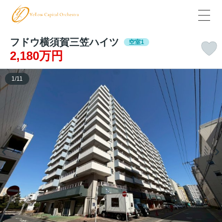
フドウ横須賀三笠ハイツ
空室1
2,180万円
1
/
11