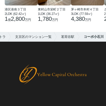
港区港南３丁目
東村山市栄町２丁目
茅ヶ崎市本村４丁目
2LDK (62.42㎡)
1LDK (36.27㎡)
3LDK (77.59㎡)
2
1
2,800
1,780
4,380
億
万円
万円
万円
トラ
文京区のマンション一覧
茗荷谷駅
コーポ小石川