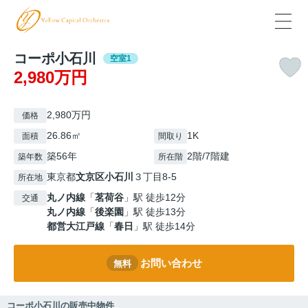
コーポ小石川
空室1
2,980万円
2,980万円
価格
26.86㎡
1K
面積
間取り
築56年
2階/7階建
築年数
所在階
東京都
文京区
小石川
３丁目8-5
所在地
丸ノ内線
「
茗荷谷
」駅 徒歩12分
交通
丸ノ内線
「
後楽園
」駅 徒歩13分
都営大江戸線
「
春日
」駅 徒歩14分
お問い合わせ
無料
コーポ小石川の販売中物件