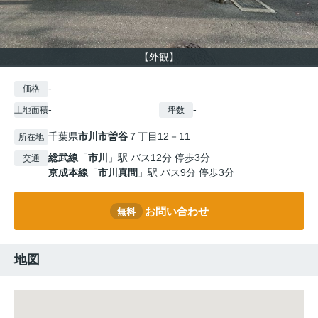
【外観】
-
価格
-
-
土地面積
坪数
千葉県
市川市
曽谷
７丁目12－11
所在地
総武線
「
市川
」駅 バス12分 停歩3分
交通
京成本線
「
市川真間
」駅 バス9分 停歩3分
お問い合わせ
無料
地図