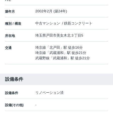
2002年2月 (築24年)
築年月
中古マンション / 鉄筋コンクリート
種別 / 構造
埼玉県
戸田市
美女木北
３丁目5
所在地
埼京線
「
北戸田
」駅 徒歩16分
交通
埼京線
「
武蔵浦和
」駅 徒歩21分
武蔵野線
「
武蔵浦和
」駅 徒歩21分
設備条件
リノベーション済
設備条件
-
設備(その他)