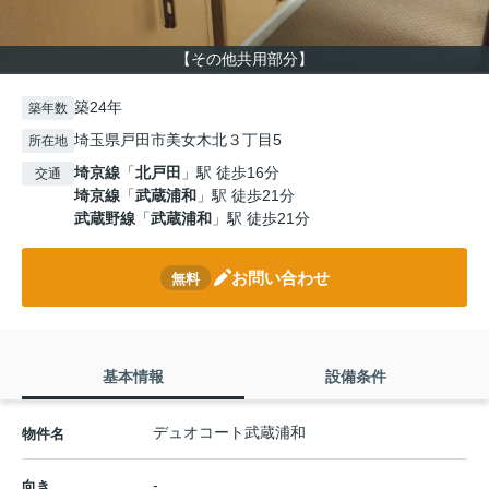
【その他共用部分】
築24年
築年数
埼玉県戸田市美女木北３丁目5
所在地
埼京線
「
北戸田
」駅 徒歩16分
交通
埼京線
「
武蔵浦和
」駅 徒歩21分
武蔵野線
「
武蔵浦和
」駅 徒歩21分
お問い合わせ
無料
基本情報
設備条件
デュオコート武蔵浦和
物件名
-
向き