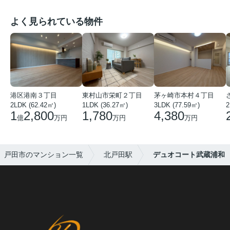
よく見られている物件
港区港南３丁目
東村山市栄町２丁目
茅ヶ崎市本村４丁目
2LDK (62.42㎡)
1LDK (36.27㎡)
3LDK (77.59㎡)
2
1
2,800
1,780
4,380
億
万円
万円
万円
戸田市のマンション一覧
北戸田駅
デュオコート武蔵浦和