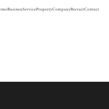
ome
Business
Service
Property
Company
Recruit
Contact