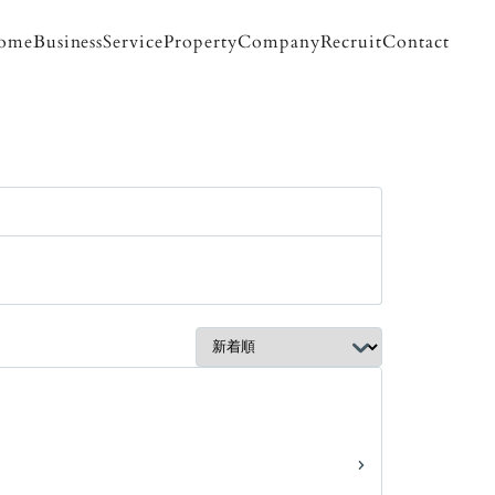
ome
Business
Service
Property
Company
Recruit
Contact