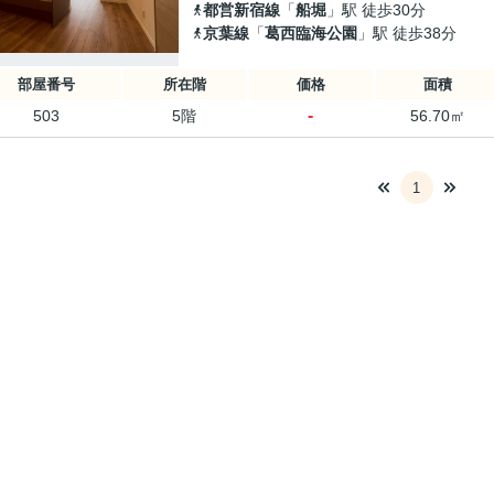
都営新宿線
「
船堀
」駅 徒歩30分
京葉線
「
葛西臨海公園
」駅 徒歩38分
部屋番号
所在階
価格
面積
-
503
5階
56.70㎡
1