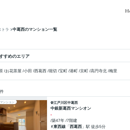
H
中葛西のマンション一覧
ストラ
すすめのエリア
原
/
お花茶屋
/
小田
/
西葛西
/
堀切
/
宝町
/
港町
/
京町
/
高円寺北
/
梅里
件
マンション
江戸川区
中葛西
中銀新葛西マンシオン
-
/築47年 /7階建
東西線
「
西葛西
」駅 徒歩5分