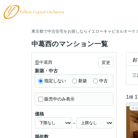
東京都で中古住宅をお探しならイエローキャピタルオーケ
中葛西のマンション一覧
お
中葛西
変更
新築・中古
三
指定しない
新築
中古
1
1
棟
販売中のみ表示
中古
価格
～
築年数