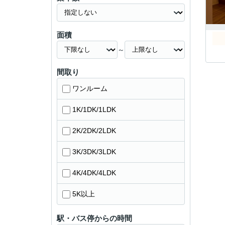
面積
～
間取り
ワンルーム
1K/1DK/1LDK
2K/2DK/2LDK
3K/3DK/3LDK
4K/4DK/4LDK
5K以上
駅・バス停からの時間