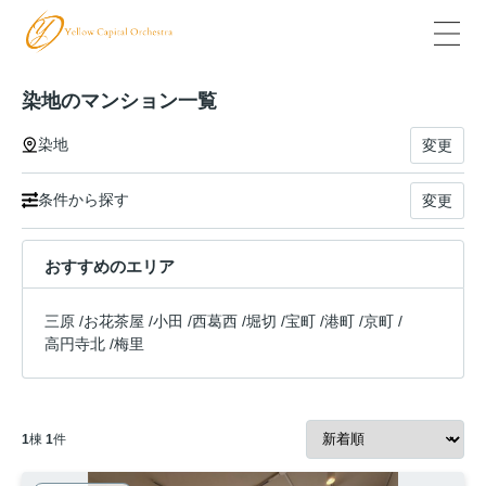
染地のマンション一覧
染地
変更
条件から探す
変更
おすすめのエリア
三原
/
お花茶屋
/
小田
/
西葛西
/
堀切
/
宝町
/
港町
/
京町
/
高円寺北
/
梅里
1
棟
1
件