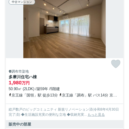
中古マンション
調布市染地
多摩川住宅ハ棟
1,980
万円
50.90㎡ (2LDK) /築59年 /5階建
京王線「国領」駅 徒歩13分
京王線「調布」駅 バス14分 京王バス「多摩川住宅西」 停歩4分
総戸数戸のビッグコミュニティ 新規リノベーション済(令和8年4月30日
完了済) ◆生活施設充実の便利な立地 ◆収納充実...
もっと見る
販売中の部屋