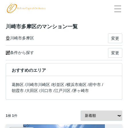
川崎市多摩区のマンション一覧
川崎市多摩区
変更
条件から探す
変更
おすすめのエリア
葛飾区
/
川崎市川崎区
/
杉並区
/
横浜市南区
/
府中市
/
朝霞市
/
大田区
/
川口市
/
江戸川区
/
茅ヶ崎市
1
棟
1
件