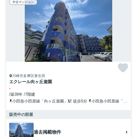
中古マンション
川崎市多摩区東生田
エクレール向ヶ丘遊園
-
/築39年 /7階建
小田急小田原線「向ヶ丘遊園」駅 徒歩5分
小田急小田原線「登戸」駅 徒歩12分
販売中の部屋
過去掲載物件