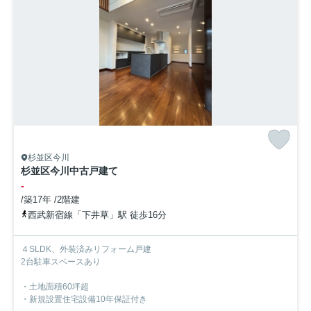
杉並区今川
杉並区今川中古戸建て
-
/築17年 /2階建
西武新宿線「下井草」駅 徒歩16分
４SLDK、外装済みリフォーム戸建
2台駐車スペースあり
・土地面積60坪超
・新規設置住宅設備10年保証付き