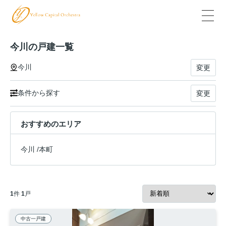
今川の戸建一覧
今川
変更
条件から探す
変更
おすすめのエリア
今川
/
本町
1
件
1
戸
中古一戸建