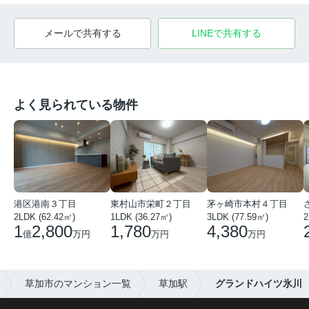
メールで共有する
LINEで共有する
よく見られている物件
港区港南３丁目
東村山市栄町２丁目
茅ヶ崎市本村４丁目
2LDK (62.42㎡)
1LDK (36.27㎡)
3LDK (77.59㎡)
2
1
2,800
1,780
4,380
億
万円
万円
万円
草加市のマンション一覧
草加駅
グランドハイツ氷川