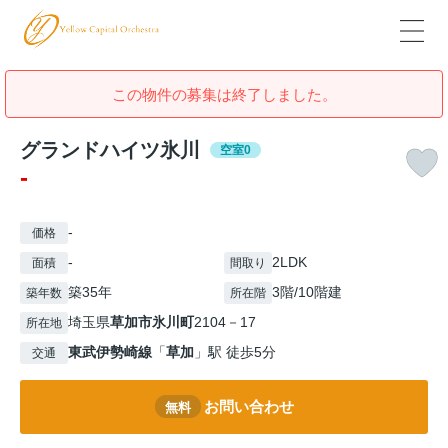
この物件の募集は終了しました。
グランドハイツ氷川
空室0
-
-
価格
-
2LDK
面積
間取り
築35年
3階/10階建
築年数
所在階
埼玉県
草加市
氷川町
2104－17
所在地
東武伊勢崎線
「
草加
」駅 徒歩5分
交通
お問い合わせ
無料