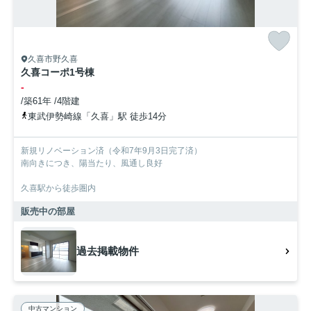
久喜市野久喜
久喜コーポ1号棟
-
/築61年 /4階建
東武伊勢崎線「久喜」駅 徒歩14分
新規リノベーション済（令和7年9月3日完了済）
南向きにつき、陽当たり、風通し良好
久喜駅から徒歩圏内
販売中の部屋
過去掲載物件
中古マンション