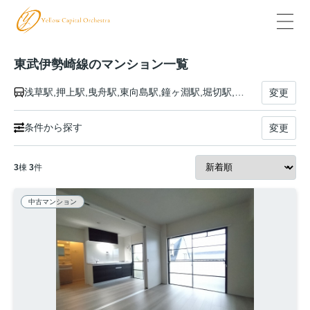
東武伊勢崎線のマンション一覧
浅草駅,押上駅,曳舟駅,東向島駅,鐘ヶ淵駅,堀切駅,牛田駅,北千住駅,小菅駅,五反野駅,梅島駅,西新井駅,大師前駅,竹ノ塚駅,谷塚駅,草加駅,獨協大学前駅,新田駅,蒲生駅,新越谷駅,越谷駅,北越谷駅,大袋駅,せんげん台駅,武里駅,一ノ割駅,春日部駅,北春日部駅,姫宮駅,東武動物公園駅,和戸駅,久喜駅,鷲宮駅,花崎駅,加須駅,南羽生駅,羽生駅,川俣駅,茂林寺前駅,館林駅,多々良駅,県駅,福居駅,東武和泉駅,足利市駅,野州山辺駅,韮川駅,太田駅,細谷駅,木崎駅,世良田駅,境町駅,剛志駅,新伊勢崎駅,伊勢崎駅
変更
条件から探す
変更
3
棟
3
件
中古マンション