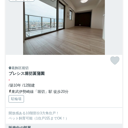
葛飾区堀切
プレシス堀切菖蒲園
-
/築10年 /12階建
東武伊勢崎線「堀切」駅 徒歩20分
駐輪場
開放感ある10階部分3方角住戸！
ペット飼育可能（1住戸2匹までOK！）
販売中の部屋