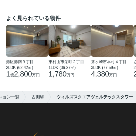
よく見られている物件
港区港南３丁目
東村山市栄町２丁目
茅ヶ崎市本村４丁目
2LDK (62.42㎡)
1LDK (36.27㎡)
3LDK (77.59㎡)
2
1
2,800
1,780
4,380
億
万円
万円
万円
ション一覧
古淵駅
ウィルズスクエアヴェルテックスタワー