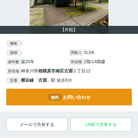
【外観】
-
価格
-
3LDK
面積
間取り
築25年
2階/14階建
築年数
所在階
神奈川県
相模原市南区
古淵
２丁目12
所在地
横浜線
「
古淵
」駅 徒歩5分
交通
お問い合わせ
無料
メールで共有する
LINEで共有する