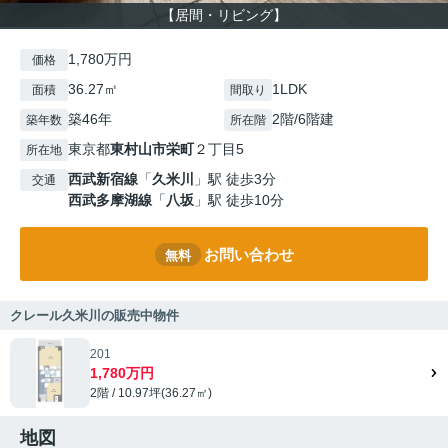
【居間・リビング】
1,780万円
価格
36.27㎡
1LDK
面積
間取り
築46年
2階/6階建
築年数
所在階
東京都
東村山市
栄町
２丁目5
所在地
西武新宿線
「
久米川
」駅 徒歩3分
交通
西武多摩湖線
「
八坂
」駅 徒歩10分
お問い合わせ
無料
クレール久米川の販売中物件
201
1,780万円
2階 / 10.97坪(36.27㎡)
地図