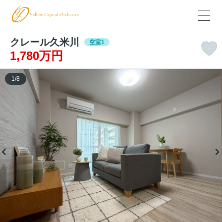
クレール久米川
空室1
1,780万円
1
/
8