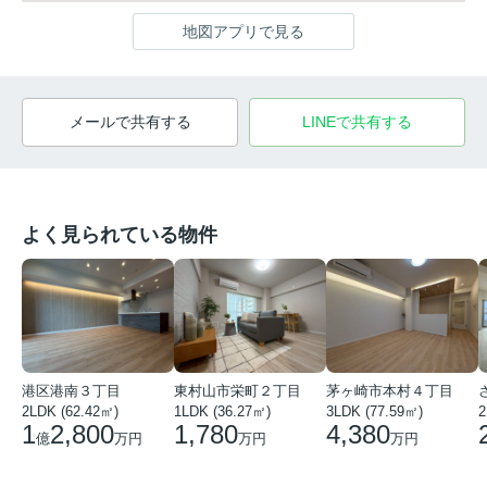
地図アプリで見る
メールで共有する
LINEで共有する
よく見られている物件
港区港南３丁目
東村山市栄町２丁目
茅ヶ崎市本村４丁目
2LDK (62.42㎡)
1LDK (36.27㎡)
3LDK (77.59㎡)
2
1
2,800
1,780
4,380
億
万円
万円
万円