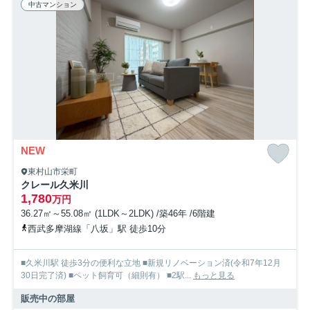
中古マンション
NEW
東村山市栄町
クレール久米川
1,780
万円
36.27㎡～55.08㎡ (1LDK～2LDK) /築46年 /6階建
西武多摩湖線「八坂」駅 徒歩10分
■久米川駅 徒歩3分の便利な立地 ■新規リノベーション済(令和7年12月
30日完了済) ■ペット飼育可（細則有） ■2駅...
もっと見る
販売中の部屋