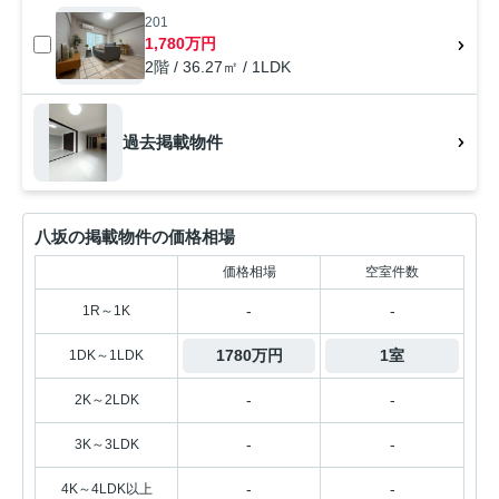
201
1,780万円
2階 / 36.27㎡ / 1LDK
過去掲載物件
八坂の掲載物件の価格相場
価格相場
空室件数
-
-
1R～1K
1780万円
1室
1DK～1LDK
-
-
2K～2LDK
-
-
3K～3LDK
-
-
4K～4LDK以上