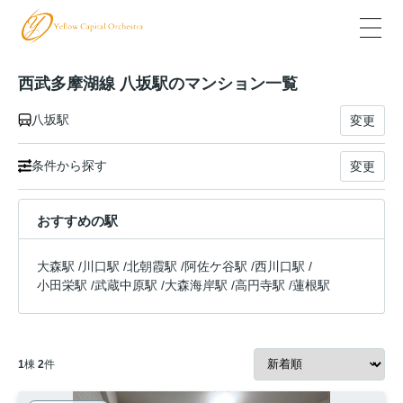
西武多摩湖線 八坂駅のマンション一覧
八坂駅
変更
条件から探す
変更
おすすめの駅
大森駅
/
川口駅
/
北朝霞駅
/
阿佐ケ谷駅
/
西川口駅
/
小田栄駅
/
武蔵中原駅
/
大森海岸駅
/
高円寺駅
/
蓮根駅
1
棟
2
件