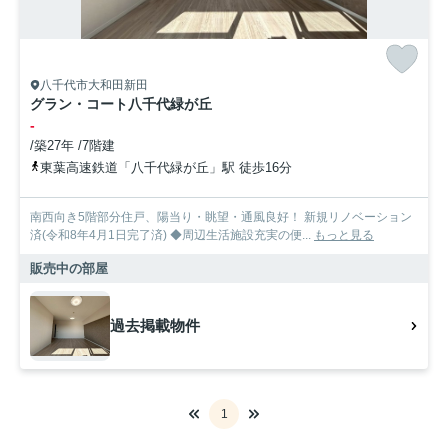
八千代市大和田新田
グラン・コート八千代緑が丘
-
/築27年 /7階建
東葉高速鉄道「八千代緑が丘」駅 徒歩16分
南西向き5階部分住戸、陽当り・眺望・通風良好！ 新規リノベーション
済(令和8年4月1日完了済) ◆周辺生活施設充実の便...
もっと見る
販売中の部屋
過去掲載物件
1