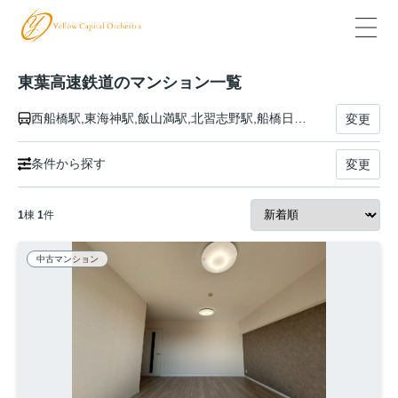
東葉高速鉄道のマンション一覧
西船橋駅,東海神駅,飯山満駅,北習志野駅,船橋日大前駅,八千代緑が丘駅,八千代中央駅,村上駅,東葉勝田台駅
変更
条件から探す
変更
1
棟
1
件
中古マンション