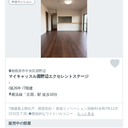
中古マンション
相模原市中央区淵野辺
マイキャッスル淵野辺エクセレントステージ
-
/築26年 /7階建
横浜線「古淵」駅 徒歩10分
7階建最上階住戸、眺望良好！ 新規リノベーション済物件(令和7年12月
22日完了済) ◆開放的なワイドバルコニー ...
もっと見る
販売中の部屋