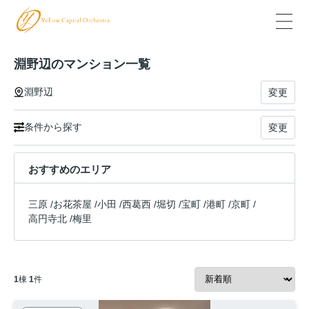
淵野辺のマンション一覧
淵野辺
変更
条件から探す
変更
おすすめのエリア
三原
/
お花茶屋
/
小田
/
西葛西
/
堀切
/
宝町
/
港町
/
京町
/
高円寺北
/
梅里
1
棟
1
件