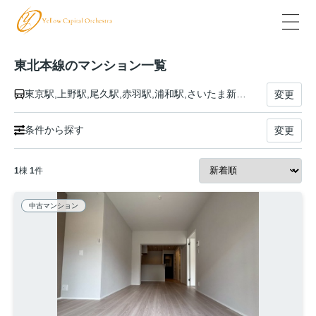
東北本線のマンション一覧
東京駅,上野駅,尾久駅,赤羽駅,浦和駅,さいたま新都心駅,大宮駅,土呂駅,東大宮駅,蓮田駅,白岡駅,新白岡駅,久喜駅,東鷲宮駅,栗橋駅,古河駅,野木駅,間々田駅,小山駅,小金井駅,自治医大駅,石橋駅,雀宮駅,宇都宮駅,岡本駅,宝積寺駅,氏家駅,蒲須坂駅,片岡駅,矢板駅,野崎駅,西那須野駅,那須塩原駅,黒磯駅,高久駅,黒田原駅,豊原駅,白坂駅,新白河駅,白河駅,久田野駅,泉崎駅,矢吹駅,鏡石駅,須賀川駅,安積永盛駅,郡山駅,日和田駅,五百川駅,本宮駅,杉田駅,二本松駅,安達駅,松川駅,金谷川駅,南福島駅,福島駅,東福島駅,伊達駅,桑折駅,藤田駅,貝田駅,越河駅,白石駅,東白石駅,北白川駅,大河原駅,船岡駅,槻木駅,岩沼駅,館腰駅,名取駅,南仙台駅,太子堂駅,長町駅,仙台駅,東仙台駅,岩切駅,新利府駅,利府駅,陸前山王駅,国府多賀城駅,塩釜駅,松島駅,愛宕駅,品井沼駅,鹿島台駅,松山町駅,小牛田駅,田尻駅,瀬峰駅,梅ケ沢駅,新田駅,石越駅,油島駅,花泉駅,清水原駅,有壁駅,一ノ関駅,山ノ目駅,平泉駅,前沢駅,陸中折居駅,水沢駅,金ケ崎駅,六原駅,北上駅,村崎野駅,花巻駅,花巻空港駅,石鳥谷駅,日詰駅,紫波中央駅,古館駅,矢幅駅,岩手飯岡駅,仙北町駅,盛岡駅,八戸駅,陸奥市川駅,下田駅,向山駅,三沢駅,小川原駅,上北町駅,乙供駅,千曳駅,野辺地駅,狩場沢駅,清水川駅,小湊駅,西平内駅,浅虫温泉駅,野内駅,矢田前駅,小柳駅,東青森駅,青森駅
変更
条件から探す
変更
1
棟
1
件
中古マンション