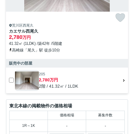
荒川区西尾久
カエサル西尾久
2,780
万円
41.32㎡ (1LDK) /築42年 /5階建
高崎線「尾久」駅 徒歩10分
販売中の部屋
205
2,780万円
2階 / 41.32㎡ / 1LDK
東北本線の掲載物件の価格相場
価格相場
募集件数
-
-
1R～1K